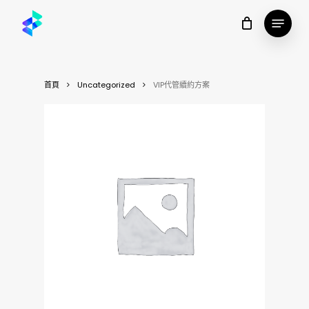
Skip
Menu
to
main
content
首頁
Uncategorized
VIP代管續約方案