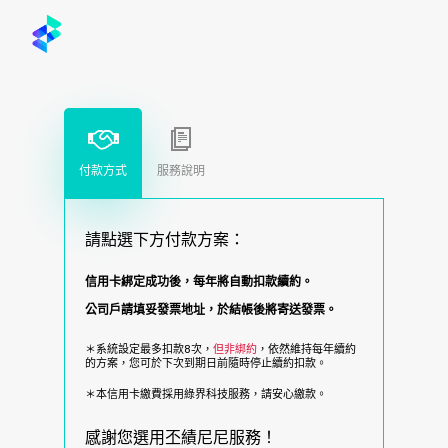
Skip
to
main
content
付款方式
服務說明
請點選下方付款方案：
信用卡綁定成功後，每年將自動扣款續約。
公司戶請填妥發票地址，於結帳後將寄送發票。
＊系統設定最多扣款8次，
但非綁約
，依然維持每年續約
的方案，您可於下次到期日前隨時停止續約扣款。
＊本信用卡繳費採用綠界科技服務，請安心繳款。
感謝您選用丕績尼尼服務！